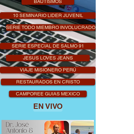
BAUTISMOS
10 SEMINARIO LIDER JUVENIL
SERIE TODO MIEMBRO INVOLUCRADO
SERIE ESPECIAL DE SALMO 91
JESUS LOVES JEANS
VIAJE MISIONERO PERÚ
RESTAURADOS EN CRISTO
CAMPOREE GUIAS MEXICO
EN VIVO